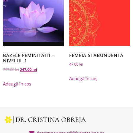
BAZELE FEMINITATII –
FEMEIA SI ABUNDENTA
NIVELUL 1
47.00
lei
797.00
lei
247.00
lei
Adaugă în coș
Adaugă în coș
drcristinaobreja@lifedentalspa.ro