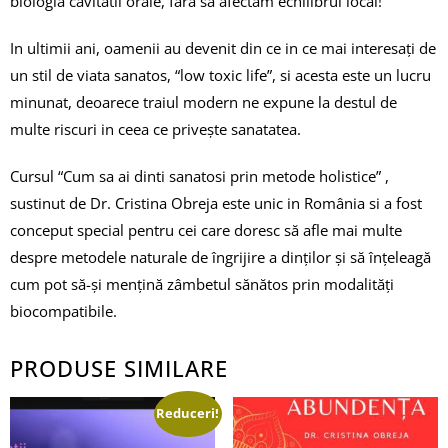
biologia cavitatii orale, fara sa afectam echilibrul local!
In ultimii ani, oamenii au devenit din ce in ce mai interesați de
un stil de viata sanatos, “low toxic life”, si acesta este un lucru
minunat, deoarece traiul modern ne expune la destul de
multe riscuri in ceea ce privește sanatatea.
Cursul “Cum sa ai dinti sanatosi prin metode holistice” ,
sustinut de Dr. Cristina Obreja este unic in România si a fost
conceput special pentru cei care doresc să afle mai multe
despre metodele naturale de îngrijire a dinților și să înțeleagă
cum pot să-și mențină zâmbetul sănătos prin modalități
biocompatibile.
PRODUSE SIMILARE
Reduceri!