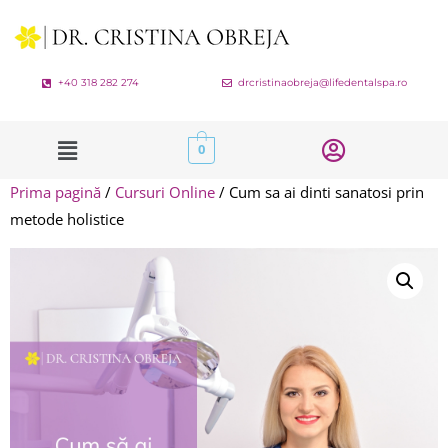
+40 318 282 274
drcristinaobreja@lifedentalspa.ro
0
Prima pagină
/
Cursuri Online
/ Cum sa ai dinti sanatosi prin
metode holistice