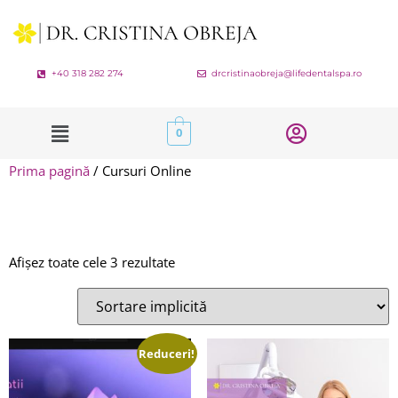
+40 318 282 274
drcristinaobreja@lifedentalspa.ro
0
Prima pagină
/ Cursuri Online
CURSURI ONLINE
Afișez toate cele 3 rezultate
Reduceri!