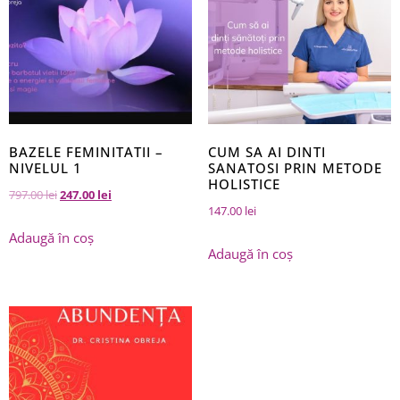
BAZELE FEMINITATII –
CUM SA AI DINTI
NIVELUL 1
SANATOSI PRIN METODE
HOLISTICE
797.00
lei
247.00
lei
147.00
lei
Adaugă în coș
Adaugă în coș