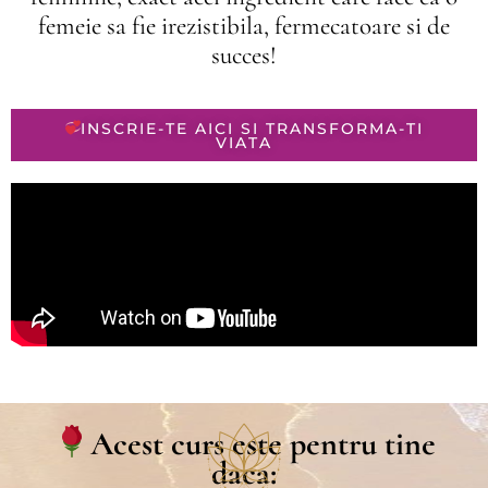
femeie sa fie irezistibila, fermecatoare si de
succes!
INSCRIE-TE AICI SI TRANSFORMA-TI
VIATA
Acest curs este pentru tine
daca: