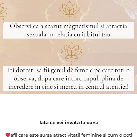
Observi ca a scazut magnetismul si atractia
sexuala in relatia cu iubitul tau
Iti doresti sa fii genul de femeie pe care toti o
observa, dupa care intorc capul, plina de
incredere in tine si mereu in centrul atentiei!
Iata ce vei invata la curs:
afli care este sursa atractivitatii feminine si cum o poti